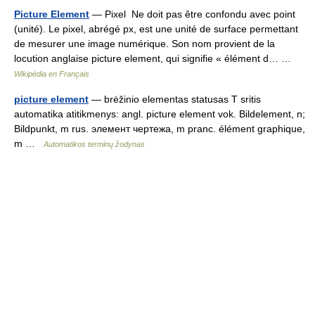
Picture Element
— Pixel Ne doit pas être confondu avec point
(unité). Le pixel, abrégé px, est une unité de surface permettant
de mesurer une image numérique. Son nom provient de la
locution anglaise picture element, qui signifie « élément d… …
Wikipédia en Français
picture element
— brėžinio elementas statusas T sritis
automatika atitikmenys: angl. picture element vok. Bildelement, n;
Bildpunkt, m rus. элемент чертежа, m pranc. élément graphique,
m …
Automatikos terminų žodynas