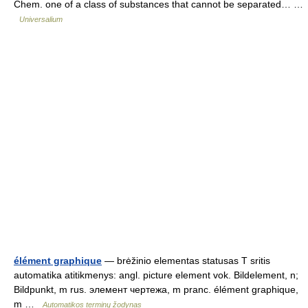
Chem. one of a class of substances that cannot be separated… …
Universalium
élément graphique
— brėžinio elementas statusas T sritis
automatika atitikmenys: angl. picture element vok. Bildelement, n;
Bildpunkt, m rus. элемент чертежа, m pranc. élément graphique,
m …
Automatikos terminų žodynas