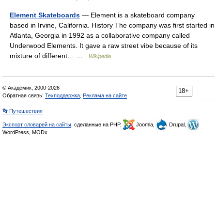
Element Skateboards
— Element is a skateboard company
based in Irvine, California. History The company was first started in
Atlanta, Georgia in 1992 as a collaborative company called
Underwood Elements. It gave a raw street vibe because of its
mixture of different… …
Wikipedia
© Академик, 2000-2026
18+
Обратная связь:
Техподдержка
,
Реклама на сайте
👣 Путешествия
Экспорт словарей на сайты
, сделанные на PHP,
Joomla,
Drupal,
WordPress, MODx.